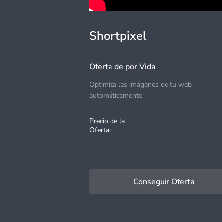
Shortpixel
Oferta de por Vida
Optimiza las imágenes de tu web
automáticamente
Precio de la
Oferta:
Conseguir Oferta