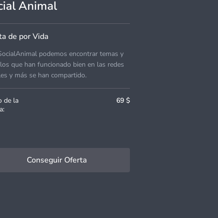
cial Animal
ta de por Vida
SocialAnimal podemos encontrar temas y
ulos que han funcionado bien en las redes
les y más se han compartido.
o de la
69 $
a:
Conseguir Oferta