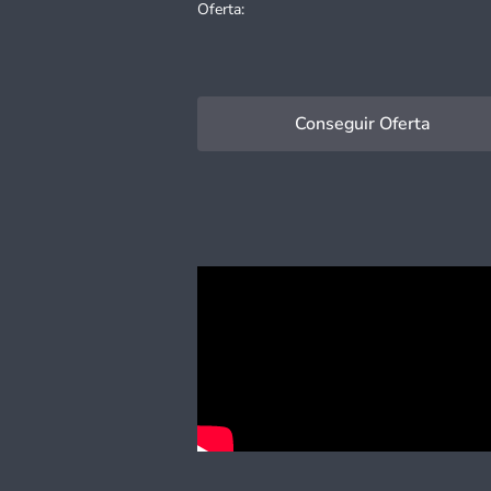
Oferta:
Conseguir Oferta