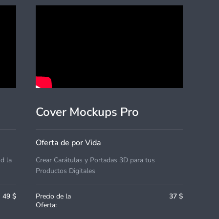
Cover Mockups Pro
Oferta de por Vida
d la
Crear Carátulas y Portadas 3D para tus
Productos Digitales
49 $
Precio de la
37 $
Oferta: