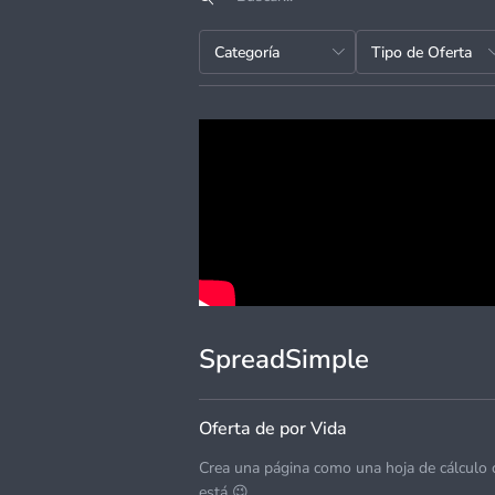
Categoría
Tipo de Oferta
SpreadSimple
Oferta de por Vida
Crea una página como una hoja de cálculo
está 😉