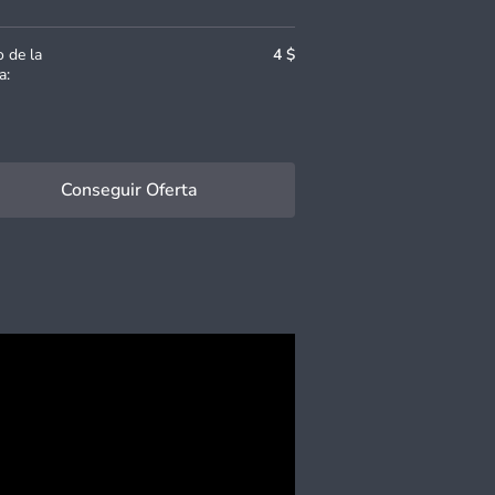
o de la
4 $
a:
Conseguir Oferta